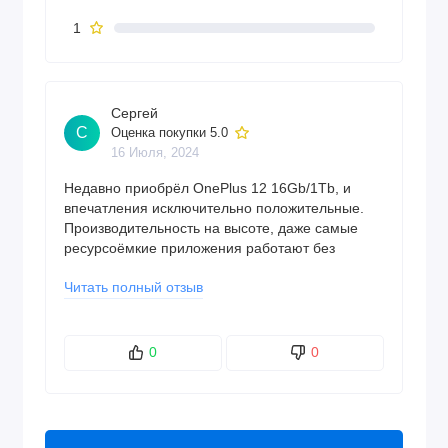
1
Сергей
С
Оценка покупки 5.0
16 Июля, 2024
Недавно приобрёл OnePlus 12 16Gb/1Tb, и
впечатления исключительно положительные.
Производительность на высоте, даже самые
ресурсоёмкие приложения работают без
задержек. Огромный объём памяти позволяет
Читать полный отзыв
хранить всё, что угодно, без необходимости
удалять старые файлы. Камера делает
отличные снимки в любых условиях.
Аккумулятор держит заряд долго, а зарядка
0
0
проходит быстро. Рекомендую всем, кто ищет
топовый флагман с отличным соотношением
цены и качества!