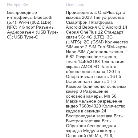
Интерфейс
Описание
Беспроводные
Производитель OnePlus Дата
интерфейсы Bluetooth
выхода 2023 Тип устройства
(5.4); Wi-Fi (802.11be);
Смартфон Платформа
NFC; ИК-порт Разъемы
Android Версия ОС Android 14
Аудиоразъем (USB Type-
Серия OnePlus 12 Стандарт
C); USB Type-C
связи 5G; 4G (LTE); 3G
(UMTS); 2G (GSM) Количество
SIM-карт 2 SIM Тип SIM-карты
Nano-SIM Диагональ экрана, "
6.82 Разрешение экрана,
точек 1440x3168 Технология
экрана AMOLED Частота
обновления экрана 120 Гц
Оперативная память 16 Гб
Встроенная память 1 Тб
Камера Количество основных
камер 3 Разрешение
основной камеры, Мп 50
Максимальное разрешение
видео 7680x4320 Количество
кадров в секунду 24
Беспроводная зарядка Есть
Быстрая зарядка Есть
Обратная беспроводная
зарядка Модули камеры
Основной (50 Мп, f/1.6,